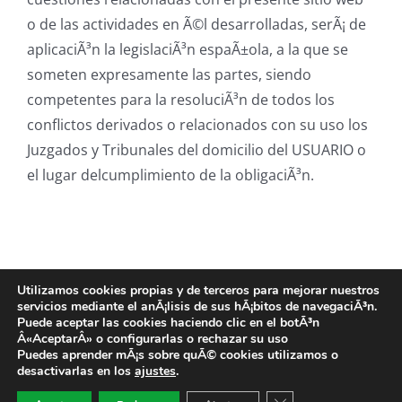
o de las actividades en Ã©l desarrolladas, serÃ¡ de
aplicaciÃ³n la legislaciÃ³n espaÃ±ola, a la que se
someten expresamente las partes, siendo
competentes para la resoluciÃ³n de todos los
conflictos derivados o relacionados con su uso los
Juzgados y Tribunales del domicilio del USUARIO o
el lugar delcumplimiento de la obligaciÃ³n.
Utilizamos cookies propias y de terceros para mejorar nuestros
servicios mediante el anÃ¡lisis de sus hÃ¡bitos de navegaciÃ³n.
Puede aceptar las cookies haciendo clic en el botÃ³n
Aviso Legal |
|
Política de Privacidad
Política de Cookies
Â«AceptarÂ» o configurarlas o rechazar su uso
Puedes aprender mÃ¡s sobre quÃ© cookies utilizamos o
Copyright 2021 | Todos los derechos reservados | Hecha con amor
desactivarlas en los
ajustes
.
por
Brandoon
Cerrar el banner de 