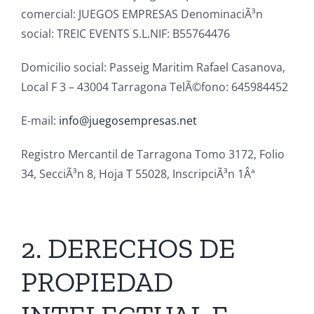
comercial: JUEGOS EMPRESAS DenominaciÃ³n
social: TREIC EVENTS S.L.NIF: B55764476
Domicilio social: Passeig Maritim Rafael Casanova,
Local F 3 – 43004 Tarragona TelÃ©fono: 645984452
E-mail:
info@juegosempresas.net
Registro Mercantil de Tarragona Tomo 3172, Folio
34, SecciÃ³n 8, Hoja T 55028, InscripciÃ³n 1Âª
2. DERECHOS DE
PROPIEDAD