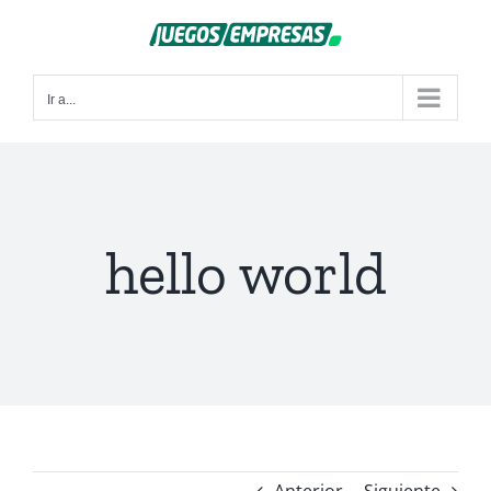
Saltar
al
contenido
Ir a...
hello world