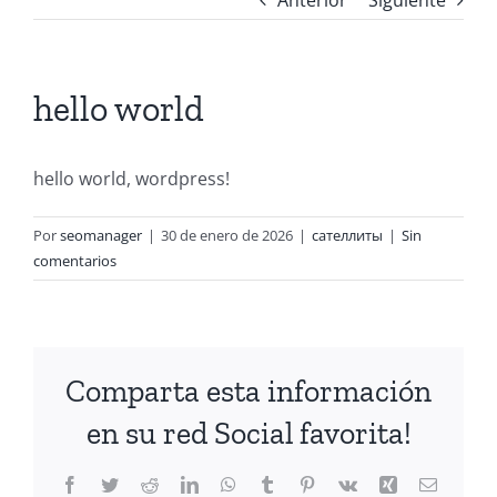
Anterior
Siguiente
hello world
hello world, wordpress!
Por
seomanager
|
30 de enero de 2026
|
сателлиты
|
Sin
comentarios
Comparta esta información
en su red Social favorita!
Facebook
Twitter
Reddit
LinkedIn
WhatsApp
Tumblr
Pinterest
Vk
Xing
Correo